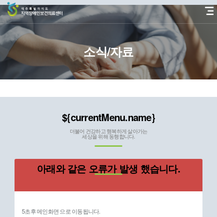
본
문
바
로
가
소식/자료
기
${currentMenu.name}
더불어 건강하고 행복하게 살아가는
세상을 위해 동행합니다.
아래와 같은 오류가 발생 했습니다.
5초후 메인화면 으로 이동됩니다.