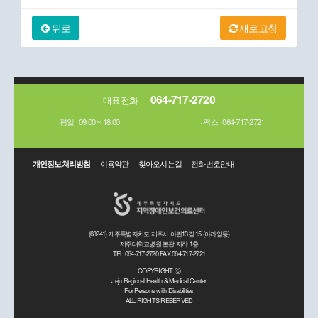
뒤로
새로고침
064-717-2720
대표전화
평일
09:00 ~ 18:00
팩스
064-717-2721
개인정보처리방침
이용약관
찾아오시는길
전화번호안내
(63241) 제주특별자치도 제주시 아란13길 15 (아라일동)
제주대학교병원 본관 지하 1층
TEL 064-717-2720 FAX 064-717-2721
COPYRIGHT ⓒ
Jeju Regional Health & Medical Center
For Persons with Disabilities
ALL RIGHTS RESERVED