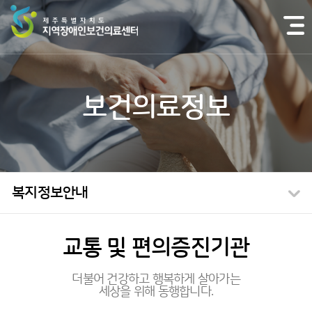
본
문
바
로
가
기
보건의료정보
복지정보안내
교통 및 편의증진기관
더불어 건강하고 행복하게 살아가는
세상을 위해 동행합니다.